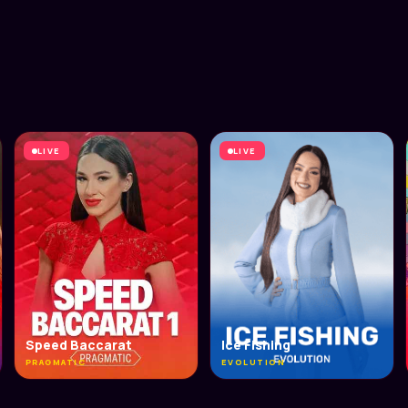
Fruit Machine
Capymania Yellow
HOT
NETENT
PRAGMATIC PLAY
MICROGAMING
PRAGMATIC PLAY
NO
LIVE
LIVE
Speed Baccarat
Ice Fishing
PRAGMATIC
EVOLUTION