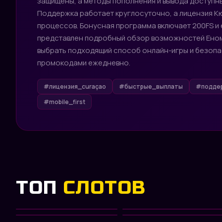
защищены, а методы пополнения и вывода доступны 
Поддержка работает круглосуточно, а лицензия К
процессов. Бонусная программа включает 200FS и 
представлен подробный обзор возможностей Ено
выбрать подходящий способ онлайн-игры и безопа
промокодами ежедневно.
#лицензия_curaçao
#быстрые_выплаты
#подде
#mobile_first
ТОП
СЛОТОВ
Gates of Olympus 1000
Big Bass Bonanza
HOT