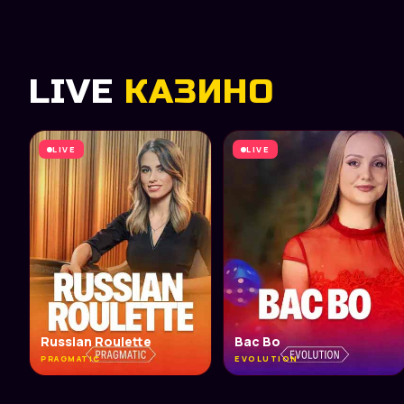
Hot Fruit
Phoenix Rising
NEW
PRAGMATIC PLAY
PRAGMATIC PLAY
MICROGAMING
PLAY’N GO
LIVE
КАЗИНО
E
LIVE
LIVE
Russian Roulette
Bac Bo
PRAGMATIC
EVOLUTION