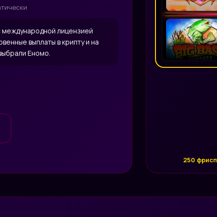
атически
с международной лицензией
овенные выплаты в крипту и на
 выбрали Еномо.
250 фрис