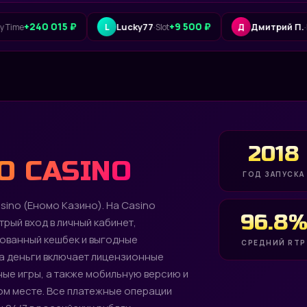
 015 ₽
+9 500 ₽
+67 
Lucky77
Дмитрий П.
L
·
Slot
Д
·
Plinko
2018
O CASINO
ГОД ЗАПУСКА
ino (Еномо Казино). На Casino
96.8
рый вход в личный кабинет,
рованный кешбек и выгодные
СРЕДНИЙ RTP
а деньги включает лицензионные
ые игры, а также мобильную версию и
ом месте. Все платежные операции