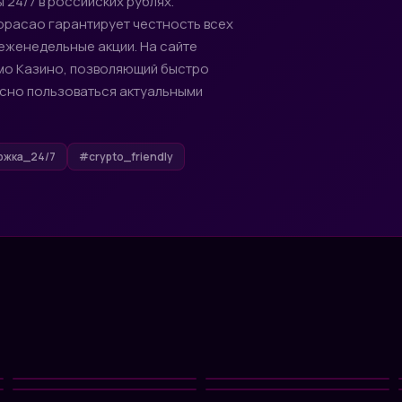
24/7 в российских рублях.
юрасао гарантирует честность всех
еженедельные акции. На сайте
мо Казино, позволяющий быстро
сно пользоваться актуальными
ржка_24/7
#crypto_friendly
Diamond of Jungle
Aztec Clusters
NEW