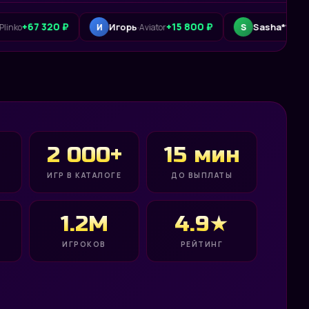
320 ₽
+15 800 ₽
+42 000
Игорь
Sasha**
И
·
Aviator
S
·
Mines
2 000+
15 мин
ИГР В КАТАЛОГЕ
ДО ВЫПЛАТЫ
%
1.2M
4.9★
ИГРОКОВ
РЕЙТИНГ