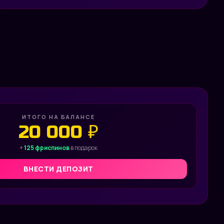
ИТОГО НА БАЛАНСЕ
20 000 ₽
+
125 фриспинов
в подарок
ВНЕСТИ ДЕПОЗИТ